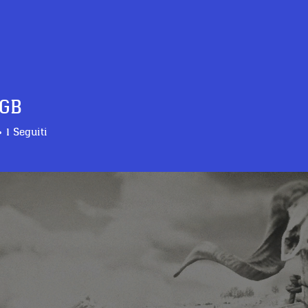
 GB
Red Dead Thoughts
Forum
1
Seguiti
ple
+
4