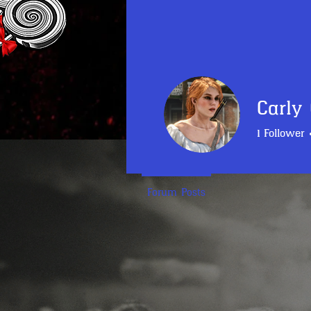
Carly
1
Follower
RedDeadPeo
Forum Posts